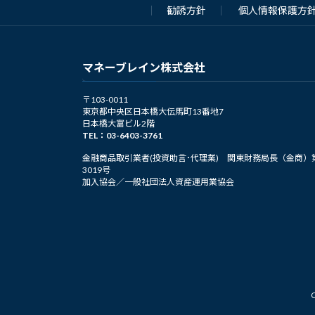
勧誘方針
個人情報保護方
ペ
ー
マネーブレイン株式会社
ジ
送
〒103-0011
東京都中央区日本橋大伝馬町13番地7
日本橋大富ビル2階
り
TEL：03-6403-3761
金融商品取引業者(投資助言･代理業) 関東財務局長（金商）
3019号
加入協会／一般社団法人資産運用業協会