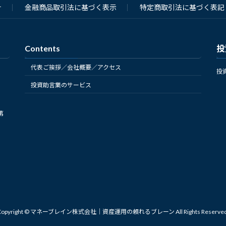
ジ
ジ
ジ
ジ
ジ
針
金融商品取引法に基づく表示
特定商取引法に基づく表記
Contents
投
代表ご挨拶／会社概要／アクセス
投
投資助言業のサービス
第
Copyright © マネーブレイン株式会社｜資産運用の頼れるブレーン All Rights Reserved