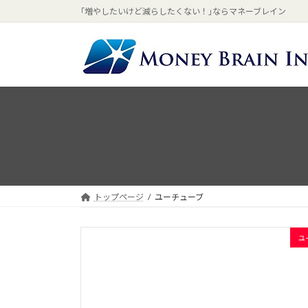
コ
ナ
｢増やしたいけど減らしたくない！｣ならマネーブレイン
ン
ビ
テ
ゲ
ン
ー
ツ
シ
へ
ョ
ス
ン
キ
に
ッ
移
プ
動
トップページ
ユーチューブ
ユ