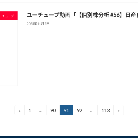
ユーチューブ動画「【個別株分析 #56】日産自動
ーチューブ
2025年11月5日
«
1
…
90
91
92
…
113
»
固
固
固
固
固
定
定
定
定
定
ペ
ペ
ペ
ペ
ペ
ー
ー
ー
ー
ー