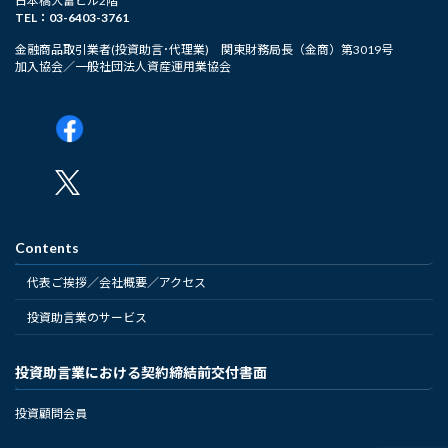
日本橋大富ビル2階
TEL：03-6403-3761
金融商品取引業者(投資助言･代理業) 関東財務局長（金商）第3019号
加入協会／一般社団法人資産運用業協会
Contents
代表ご挨拶／会社概要／アクセス
投資助言業のサービス
投資助言業における契約締結前交付書面
投資顧問会員