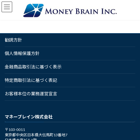
コ
ナ
ン
ビ
テ
ゲ
ン
ー
ツ
シ
へ
ョ
勧誘方針
ス
ン
キ
に
ッ
移
個人情報保護方針
プ
動
金融商品取引法に基づく表示
特定商取引法に基づく表記
お客様本位の業務運営宣言
マネーブレイン株式会社
〒103-0011
東京都中央区日本橋大伝馬町13番地7