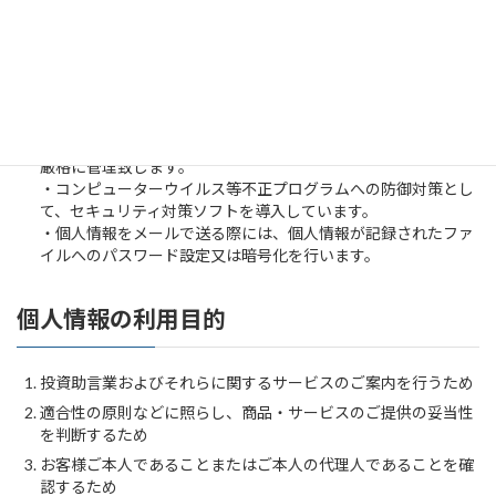
・個人情報が記録されたパソコンや電子媒体、個人情報が記載
された書類などを廃棄する際には、廃棄したことを個人情報管
理責任者が確認致します。
(4)技術的安全管理措置
・個人情報へのアクセス権限は、役職員の役割・責任に応じた
管理区分及びアクセス権限を設定致します。
・個人情報の利用者の識別及び認証は、ID・パスワードにより
厳格に管理致します。
・コンピューターウイルス等不正プログラムへの防御対策とし
て、セキュリティ対策ソフトを導入しています。
・個人情報をメールで送る際には、個人情報が記録されたファ
イルへのパスワード設定又は暗号化を行います。
個人情報の利用目的
投資助言業およびそれらに関するサービスのご案内を行うため
適合性の原則などに照らし、商品・サービスのご提供の妥当性
を判断するため
お客様ご本人であることまたはご本人の代理人であることを確
認するため