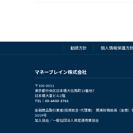
投
稿
の
勧誘方針
個人情報保護方
ペ
ー
マネーブレイン株式会社
ジ
送
〒103-0011
東京都中央区日本橋大伝馬町13番地7
日本橋大富ビル2階
り
TEL：03-6403-3761
金融商品取引業者(投資助言･代理業) 関東財務局長（金商）
3019号
加入協会／一般社団法人資産運用業協会