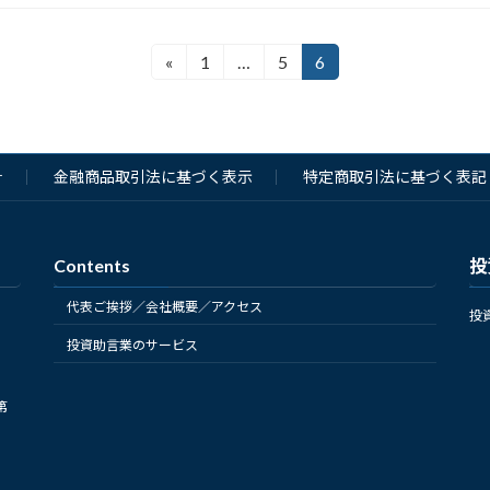
«
1
…
5
6
固
固
固
定
定
定
ペ
ペ
ペ
ー
ー
ー
ジ
ジ
ジ
針
金融商品取引法に基づく表示
特定商取引法に基づく表記
Contents
投
代表ご挨拶／会社概要／アクセス
投
投資助言業のサービス
第