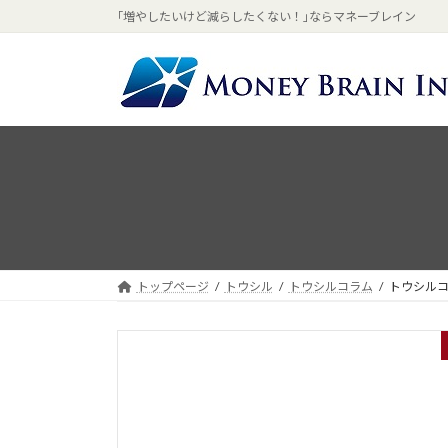
コ
ナ
｢増やしたいけど減らしたくない！｣ならマネーブレイン
ン
ビ
テ
ゲ
ン
ー
ツ
シ
へ
ョ
ス
ン
キ
に
ッ
移
プ
動
トップページ
トウシル
トウシルコラム
トウシルコ