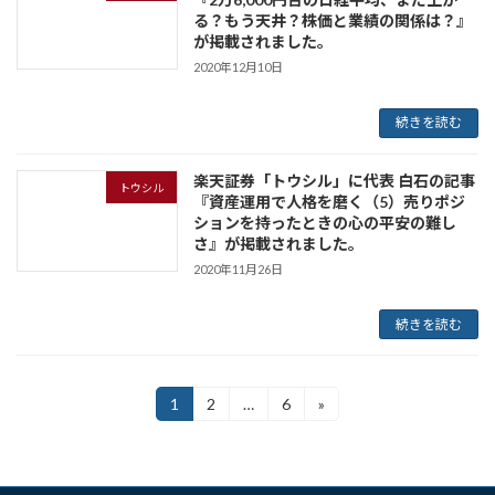
る？もう天井？株価と業績の関係は？』
が掲載されました。
2020年12月10日
続きを読む
楽天証券「トウシル」に代表 白石の記事
トウシル
『資産運用で人格を磨く（5）売りポジ
ションを持ったときの心の平安の難し
さ』
が掲載されました。
2020年11月26日
続きを読む
投
1
2
…
6
»
固
固
固
定
定
定
稿
ペ
ペ
ペ
ー
ー
ー
の
ジ
ジ
ジ