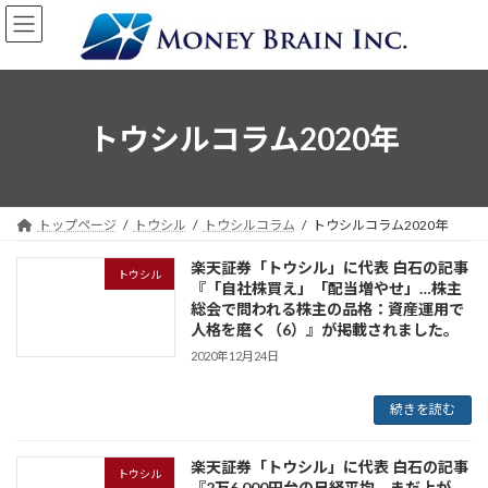
コ
ナ
ン
ビ
テ
ゲ
ン
ー
ツ
シ
へ
ョ
トウシルコラム2020年
ス
ン
キ
に
ッ
移
プ
動
トップページ
トウシル
トウシルコラム
トウシルコラム2020年
楽天証券「トウシル」に代表 白石の記事
トウシル
『「自社株買え」「配当増やせ」…株主
総会で問われる株主の品格：資産運用で
人格を磨く（6）』
が掲載されました。
2020年12月24日
続きを読む
楽天証券「トウシル」に代表 白石の記事
トウシル
『2万6,000円台の日経平均、まだ上が