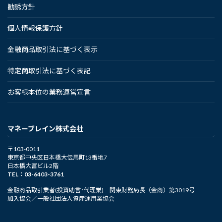
勧誘方針
ペ
ー
個人情報保護方針
ジ
金融商品取引法に基づく表示
送
特定商取引法に基づく表記
り
お客様本位の業務運営宣言
マネーブレイン株式会社
〒103-0011
東京都中央区日本橋大伝馬町13番地7
日本橋大富ビル2階
TEL：03-6403-3761
金融商品取引業者(投資助言･代理業) 関東財務局長（金商）第3019号
加入協会／一般社団法人資産運用業協会