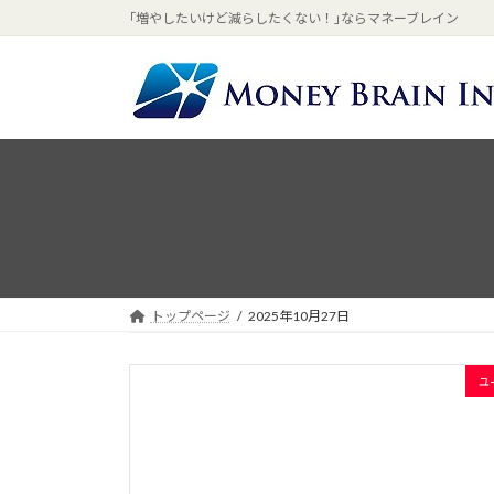
コ
ナ
｢増やしたいけど減らしたくない！｣ならマネーブレイン
ン
ビ
テ
ゲ
ン
ー
ツ
シ
へ
ョ
ス
ン
キ
に
ッ
移
プ
動
トップページ
2025年10月27日
ユ