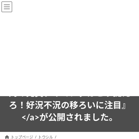
コ
ナ
ン
ビ
テ
ゲ
ン
ー
ツ
シ
<a rel="noreferrer noopener"
へ
ョ
ス
ン
href="https://www.youtube.com
キ
に
ッ
移
/watch?v=BeV1l1hgRNA"
プ
動
target="_blank">楽天証券「トウ
シル」に代表 白石の動画『ドル
円の売買タイミングはこう捉え
ろ！好況不況の移ろいに注目』
</a>が公開されました。
トップページ
トウシル