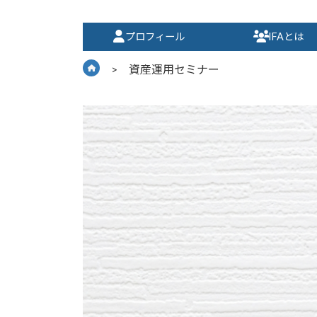
コ
ナ
ン
ビ
プロフィール
IFAとは
テ
ゲ
ン
ー
> 資産運用セミナー
ツ
シ
へ
ョ
ス
ン
キ
に
ッ
移
プ
動