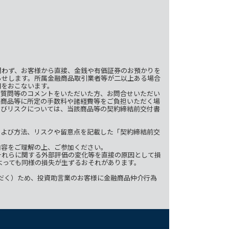
問わず、お客様から直接、金銭や有価証券のお預かりを
らせします。所属金融商品取引業者等が二以上ある場合
明をおこないます。
ご質問等のコメントをいただいた方、お問合せいただい
各商品等に所定の手数料や諸経費等をご負担いただく場
よびリスクについては、当該商品等の契約締結前交付書
および方法、リスクや留意点を記載した「契約締結前交
内容をご理解の上、ご参加ください。
それらに関する外部評価の変化等を直接の原因として損
よっても同様の損失が生ずるおそれがあります。
だく）ため、投資助言業のお客様に金融商品仲介行為