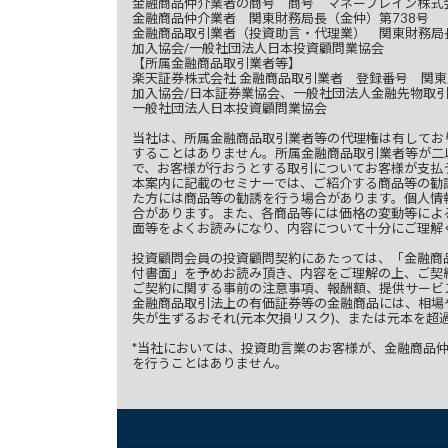
金融商品仲介業者の商号 商号 マネーブレイン株式
金融商品仲介業者 関東財務局長（金仲）第738号
金融商品取引業者（投資助言・代理業） 関東財務局長
加入協会/一般社団法人日本投資顧問業協会
【所属金融商品取引業者等】
楽天証券株式会社 金融商品取引業者 登録番号 関東
加入協会/日本証券業協会、一般社団法人金融先物取
一般社団法人日本投資顧問業協会
当社は、所属金融商品取引業者等の代理権は有してお
することはありません。所属金融商品取引業者等が二
で、お客様が行おうとする取引についてお客様が支払
本案内に記載のセミナーでは、ご紹介する商品等の勧
た方には商品等の勧誘を行う場合があります。個人情
合があります。また、各商品等には価格の変動等によ
面等をよくお読みになり、内容について十分にご理解
投資顧問会員の投資顧問契約にあたっては、「金融商
付書面」を予めお読み頂き、内容をご理解の上、ご契
ご契約に関する事前の注意事項、報酬額、提供サービ
金融商品取引法上の有価証券等の金融商品には、相場
失が生ずるおそれ(元本欠損リスク)、または元本を超
*当社においては、投資助言業のお客様が、金融商品
を行うことはありません。