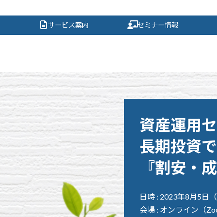
サービス案内
セミナー情報
資産運用セ
長期投資で
『割安・成
日時 : 2023年8月5日（
会場 : オンライン（Z