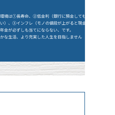
環境は①長寿命、②低金利（銀行に預金しても
い）、③インフレ（モノの値段が上がると現金
年金が必ずしも当てにならない、です。
かな生活、より充実した人生を目指しません