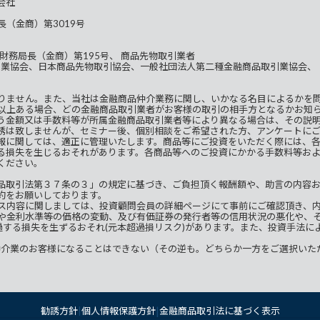
会社
（金商）第3019号
財務局長（金商）第195号、 商品先物取引業者
引業協会、日本商品先物取引協会、一般社団法人第二種金融商品取引業協会、
りません。また、当社は金融商品仲介業務に関し、いかなる名目によるかを
以上ある場合、どの金融商品取引業者がお客様の取引の相手方となるかお知
う金額又は手数料等が所属金融商品取引業者等により異なる場合は、その説
誘は致しませんが、セミナー後、個別相談をご希望された方、アンケートに
報に関しては、適正に管理いたします。商品等にご投資をいただく際には、
る損失を生じるおそれがあります。各商品等へのご投資にかかる手数料等お
ください。
品取引法第３７条の３」の規定に基づき、ご負担頂く報酬額や、助言の内容
約をお願いしております。
ス内容に関しましては、投資顧問会員の詳細ページにて事前にご確認頂き、
や金利水準等の価格の変動、及び有価証券の発行者等の信用状況の悪化や、
過する損失を生ずるおそれ(元本超過損リスク)があります。また、投資手法に
仲介業のお客様になることはできない（その逆も。どちらか一方をご選択いた
|
|
勧誘方針
個人情報保護方針
金融商品取引法に基づく表示