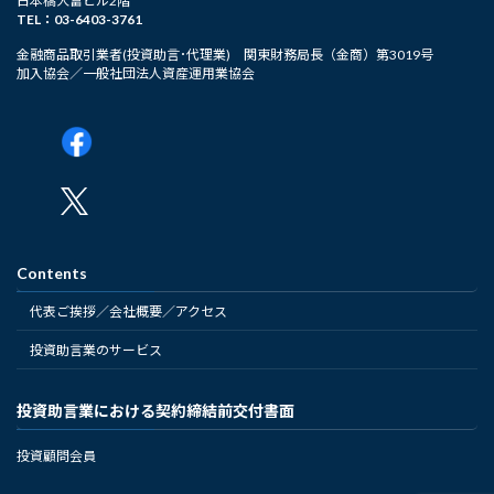
日本橋大富ビル2階
TEL：03-6403-3761
金融商品取引業者(投資助言･代理業) 関東財務局長（金商）第3019号
加入協会／一般社団法人資産運用業協会
Contents
代表ご挨拶／会社概要／アクセス
投資助言業のサービス
投資助言業における契約締結前交付書面
投資顧問会員