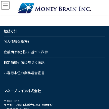
コ
ナ
ン
ビ
テ
ゲ
ン
ー
ツ
シ
へ
ョ
勧誘方針
ス
ン
キ
に
ッ
移
個人情報保護方針
プ
動
金融商品取引法に基づく表示
特定商取引法に基づく表記
お客様本位の業務運営宣言
マネーブレイン株式会社
〒103-0011
東京都中央区日本橋大伝馬町13番地7