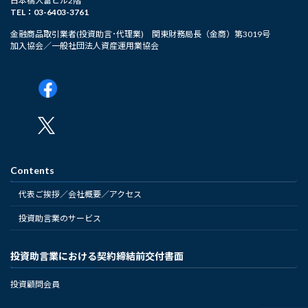
日本橋大富ビル2階
TEL：03-6403-3761
金融商品取引業者(投資助言･代理業) 関東財務局長（金商）第3019号
加入協会／一般社団法人資産運用業協会
Contents
代表ご挨拶／会社概要／アクセス
投資助言業のサービス
投資助言業における契約締結前交付書面
投資顧問会員