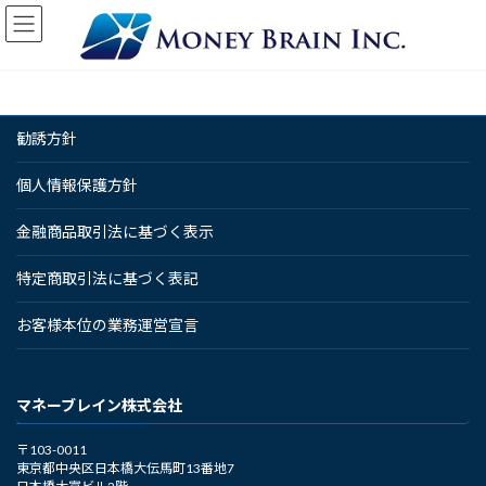
コ
ナ
ン
ビ
テ
ゲ
ン
ー
ツ
シ
へ
ョ
勧誘方針
ス
ン
キ
に
ッ
移
個人情報保護方針
プ
動
金融商品取引法に基づく表示
特定商取引法に基づく表記
お客様本位の業務運営宣言
マネーブレイン株式会社
〒103-0011
東京都中央区日本橋大伝馬町13番地7