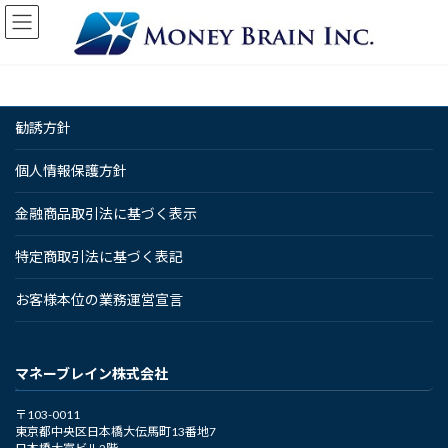
コ
ナ
ン
ビ
テ
ゲ
ン
ー
ツ
シ
へ
ョ
勧誘方針
ス
ン
キ
に
ッ
移
個人情報保護方針
プ
動
金融商品取引法に基づく表示
特定商取引法に基づく表記
お客様本位の業務運営宣言
マネーブレイン株式会社
〒103-0011
東京都中央区日本橋大伝馬町13番地7