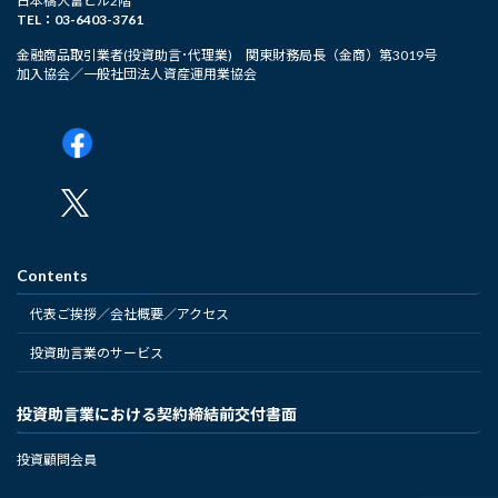
日本橋大富ビル2階
TEL：03-6403-3761
金融商品取引業者(投資助言･代理業) 関東財務局長（金商）第3019号
加入協会／一般社団法人資産運用業協会
Contents
代表ご挨拶／会社概要／アクセス
投資助言業のサービス
投資助言業における契約締結前交付書面
投資顧問会員