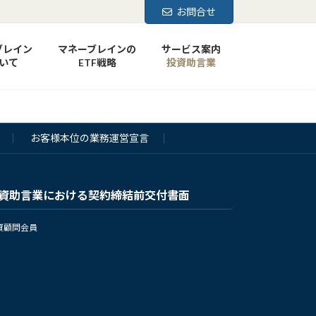
お問合せ
ブレイン
マネーブレインの
サービス案内
いて
ETF戦略
投資助言業
お客様本位の業務運営宣言
資助言業における契約締結前交付書面
資顧問会員