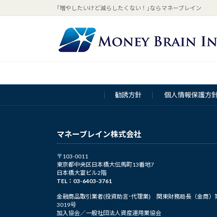
コ
ナ
｢増やしたいけど減らしたくない！｣ならマネーブレイン
ン
ビ
テ
ゲ
ン
ー
ツ
シ
へ
ョ
ス
ン
キ
に
勧誘方針
個人情報保護方
ッ
移
プ
動
マネーブレイン株式会社
〒103-0011
東京都中央区日本橋大伝馬町13番地7
日本橋大富ビル2階
TEL：03-6403-3761
金融商品取引業者(投資助言･代理業) 関東財務局長（金商）
3019号
加入協会／一般社団法人資産運用業協会