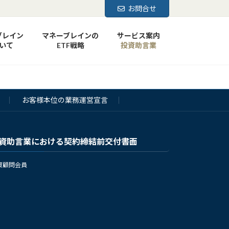
お問合せ
ブレイン
マネーブレインの
サービス案内
いて
ETF戦略
投資助言業
お客様本位の業務運営宣言
資助言業における契約締結前交付書面
資顧問会員