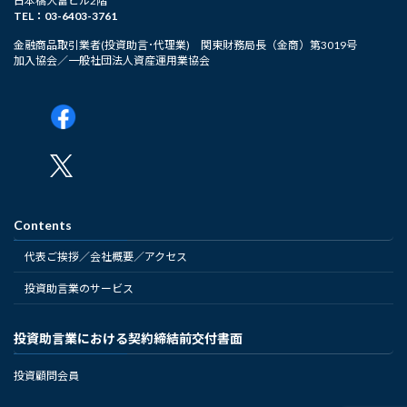
日本橋大富ビル2階
TEL：03-6403-3761
金融商品取引業者(投資助言･代理業) 関東財務局長（金商）第3019号
加入協会／一般社団法人資産運用業協会
Contents
代表ご挨拶／会社概要／アクセス
投資助言業のサービス
投資助言業における契約締結前交付書面
投資顧問会員