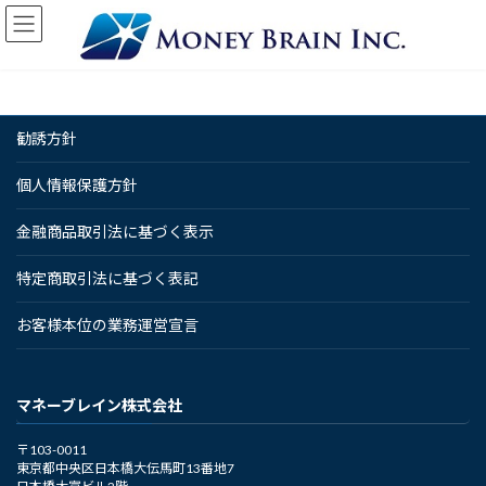
コ
ナ
ン
ビ
テ
ゲ
ン
ー
ツ
シ
へ
ョ
勧誘方針
ス
ン
キ
に
ッ
移
個人情報保護方針
プ
動
金融商品取引法に基づく表示
特定商取引法に基づく表記
お客様本位の業務運営宣言
マネーブレイン株式会社
〒103-0011
東京都中央区日本橋大伝馬町13番地7