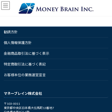
コ
ナ
ン
ビ
テ
ゲ
ン
ー
ツ
シ
へ
ョ
勧誘方針
ス
ン
キ
に
ッ
移
個人情報保護方針
プ
動
金融商品取引法に基づく表示
特定商取引法に基づく表記
お客様本位の業務運営宣言
マネーブレイン株式会社
〒103-0011
東京都中央区日本橋大伝馬町13番地7