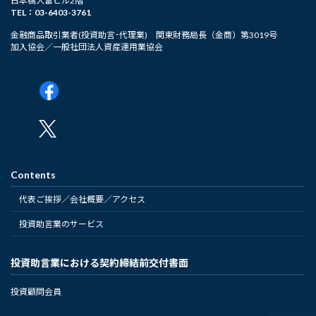
日本橋大富ビル2階
TEL：03-6403-3761
金融商品取引業者(投資助言･代理業) 関東財務局長（金商）第3019号
加入協会／一般社団法人資産運用業協会
Contents
代表ご挨拶／会社概要／アクセス
投資助言業のサービス
投資助言業における契約締結前交付書面
投資顧問会員