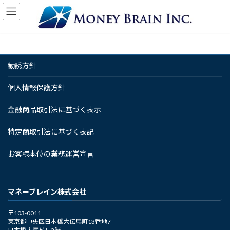
コ
ナ
ン
ビ
テ
ゲ
ン
ー
ツ
シ
へ
ョ
勧誘方針
ス
ン
キ
に
ッ
移
個人情報保護方針
プ
動
金融商品取引法に基づく表示
特定商取引法に基づく表記
お客様本位の業務運営宣言
マネーブレイン株式会社
〒103-0011
東京都中央区日本橋大伝馬町13番地7