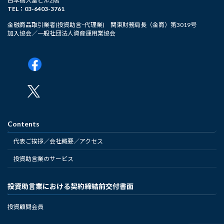
日本橋大富ビル2階
TEL：03-6403-3761
金融商品取引業者(投資助言･代理業) 関東財務局長（金商）第3019号
加入協会／一般社団法人資産運用業協会
Contents
代表ご挨拶／会社概要／アクセス
投資助言業のサービス
投資助言業における契約締結前交付書面
投資顧問会員