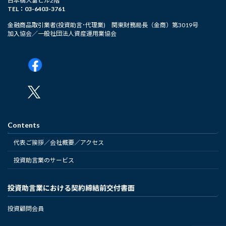
日本橋大富ビル2階
TEL：03-6403-3761
金融商品取引業者(投資助言･代理業) 関東財務局長（金商）第3019号
加入協会／一般社団法人資産運用業協会
Contents
代表ご挨拶／会社概要／アクセス
投資助言業のサービス
投資助言業における契約締結前交付書面
投資顧問会員