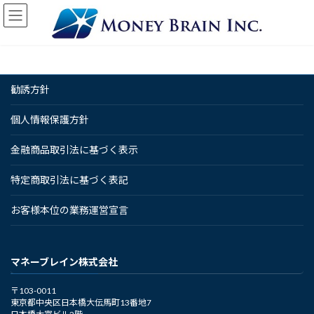
コ
ナ
ン
ビ
テ
ゲ
ン
ー
ツ
シ
へ
ョ
勧誘方針
ス
ン
キ
に
ッ
移
個人情報保護方針
プ
動
金融商品取引法に基づく表示
特定商取引法に基づく表記
お客様本位の業務運営宣言
マネーブレイン株式会社
〒103-0011
東京都中央区日本橋大伝馬町13番地7