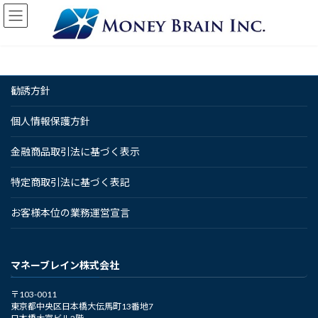
コ
ナ
ン
ビ
テ
ゲ
ン
ー
ツ
シ
へ
ョ
勧誘方針
ス
ン
キ
に
ッ
移
個人情報保護方針
プ
動
金融商品取引法に基づく表示
特定商取引法に基づく表記
お客様本位の業務運営宣言
マネーブレイン株式会社
〒103-0011
東京都中央区日本橋大伝馬町13番地7