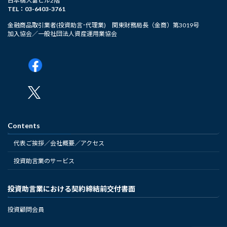
日本橋大富ビル2階
TEL：03-6403-3761
金融商品取引業者(投資助言･代理業) 関東財務局長（金商）第3019号
加入協会／一般社団法人資産運用業協会
Contents
代表ご挨拶／会社概要／アクセス
投資助言業のサービス
投資助言業における契約締結前交付書面
投資顧問会員