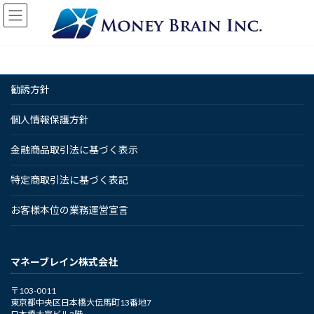
コ
ナ
ン
ビ
テ
ゲ
ン
ー
ツ
シ
へ
ョ
勧誘方針
ス
ン
キ
に
ッ
移
個人情報保護方針
プ
動
金融商品取引法に基づく表示
特定商取引法に基づく表記
お客様本位の業務運営宣言
マネーブレイン株式会社
〒103-0011
東京都中央区日本橋大伝馬町13番地7