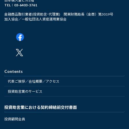
日本橋大富ビル2階
TEL：03-6403-3761
金融商品取引業者(投資助言･代理業) 関東財務局長（金商）第3019号
加入協会／一般社団法人資産運用業協会
Contents
代表ご挨拶／会社概要／アクセス
投資助言業のサービス
投資助言業における契約締結前交付書面
投資顧問会員