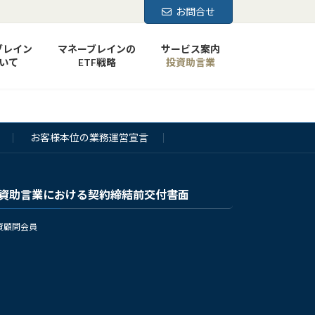
お問合せ
ブレイン
マネーブレインの
サービス案内
いて
ETF戦略
投資助言業
お客様本位の業務運営宣言
資助言業における契約締結前交付書面
資顧問会員