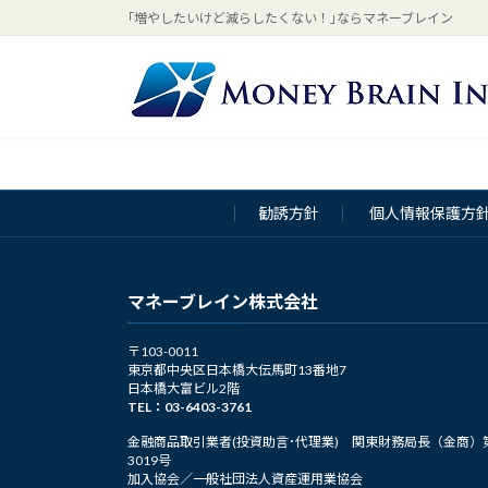
コ
ナ
｢増やしたいけど減らしたくない！｣ならマネーブレイン
ン
ビ
テ
ゲ
ン
ー
ツ
シ
へ
ョ
ス
ン
キ
に
勧誘方針
個人情報保護方
ッ
移
プ
動
マネーブレイン株式会社
〒103-0011
東京都中央区日本橋大伝馬町13番地7
日本橋大富ビル2階
TEL：03-6403-3761
金融商品取引業者(投資助言･代理業) 関東財務局長（金商）
3019号
加入協会／一般社団法人資産運用業協会