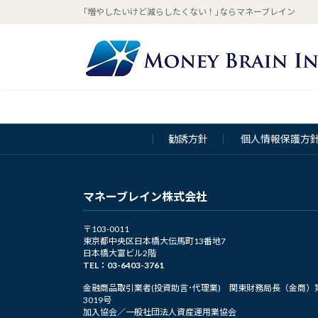
コ
ナ
｢増やしたいけど減らしたくない！｣ならマネーブレイン
ン
ビ
テ
ゲ
ン
ー
ツ
シ
へ
ョ
ス
ン
キ
に
勧誘方針
個人情報保護方
ッ
移
プ
動
マネーブレイン株式会社
〒103-0011
東京都中央区日本橋大伝馬町13番地7
日本橋大富ビル2階
TEL：03-6403-3761
金融商品取引業者(投資助言･代理業) 関東財務局長（金商）
3019号
加入協会／一般社団法人資産運用業協会