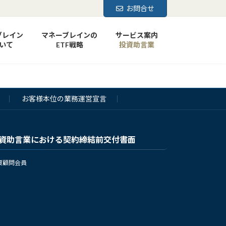
お問合せ
ブレイン
マネーブレインの
サービス案内
いて
ETF戦略
投資助言業
お客様本位の業務運営宣言
資助言業における契約締結前交付書面
資顧問会員