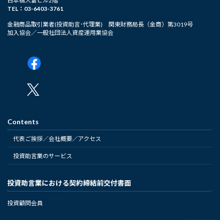
日本橋大富ビル2階
TEL：03-6403-3761
金融商品取引業者(投資助言･代理業) 関東財務局長（金商）第3019号
加入協会／一般社団法人資産運用業協会
Contents
代表ご挨拶／会社概要／アクセス
投資助言業のサービス
投資助言業における契約締結前交付書面
投資顧問会員