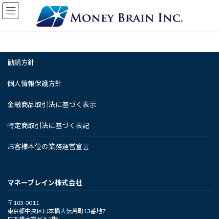
コ
ナ
ン
ビ
テ
ゲ
ン
ー
ツ
シ
へ
ョ
勧誘方針
ス
ン
キ
に
ッ
移
個人情報保護方針
プ
動
金融商品取引法に基づく表示
特定商取引法に基づく表記
お客様本位の業務運営宣言
マネーブレイン株式会社
〒103-0011
東京都中央区日本橋大伝馬町13番地7