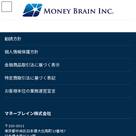
コ
ナ
ン
ビ
テ
ゲ
ン
ー
ツ
シ
へ
ョ
勧誘方針
ス
ン
キ
に
ッ
移
個人情報保護方針
プ
動
金融商品取引法に基づく表示
特定商取引法に基づく表記
お客様本位の業務運営宣言
マネーブレイン株式会社
〒103-0011
東京都中央区日本橋大伝馬町13番地7