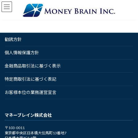
コ
ナ
ン
ビ
テ
ゲ
ン
ー
ツ
シ
へ
ョ
勧誘方針
ス
ン
キ
に
ッ
移
個人情報保護方針
プ
動
金融商品取引法に基づく表示
特定商取引法に基づく表記
お客様本位の業務運営宣言
マネーブレイン株式会社
〒103-0011
東京都中央区日本橋大伝馬町13番地7