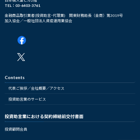
日本橋大富ビル2階
TEL：03-6403-3761
金融商品取引業者(投資助言･代理業) 関東財務局長（金商）第3019号
加入協会／一般社団法人資産運用業協会
Contents
代表ご挨拶／会社概要／アクセス
投資助言業のサービス
投資助言業における契約締結前交付書面
投資顧問会員