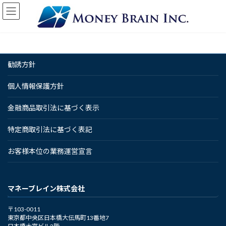
コ
ナ
ン
ビ
テ
ゲ
ン
ー
ツ
シ
へ
ョ
勧誘方針
ス
ン
キ
に
ッ
移
個人情報保護方針
プ
動
金融商品取引法に基づく表示
特定商取引法に基づく表記
お客様本位の業務運営宣言
マネーブレイン株式会社
〒103-0011
東京都中央区日本橋大伝馬町13番地7