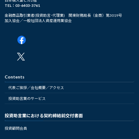
日本橋大富ビル2階
TEL：03-6403-3761
金融商品取引業者(投資助言･代理業) 関東財務局長（金商）第3019号
加入協会／一般社団法人資産運用業協会
Contents
代表ご挨拶／会社概要／アクセス
投資助言業のサービス
投資助言業における契約締結前交付書面
投資顧問会員