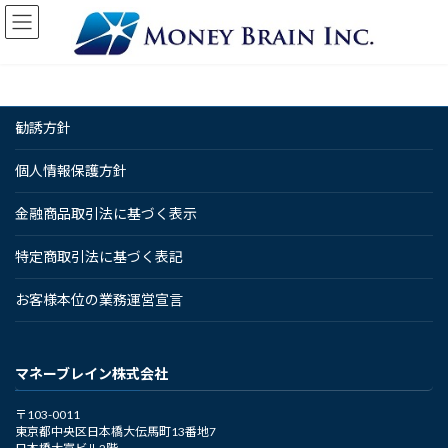
コ
ナ
ン
ビ
テ
ゲ
ン
ー
ツ
シ
へ
ョ
勧誘方針
ス
ン
キ
に
ッ
移
個人情報保護方針
プ
動
金融商品取引法に基づく表示
特定商取引法に基づく表記
お客様本位の業務運営宣言
マネーブレイン株式会社
〒103-0011
東京都中央区日本橋大伝馬町13番地7