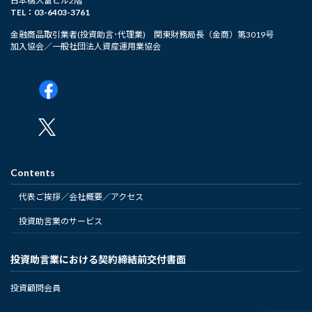
日本橋大富ビル2階
TEL：03-6403-3761
金融商品取引業者(投資助言･代理業) 関東財務局長（金商）第3019号
加入協会／一般社団法人資産運用業協会
Contents
代表ご挨拶／会社概要／アクセス
投資助言業のサービス
投資助言業における契約締結前交付書面
投資顧問会員