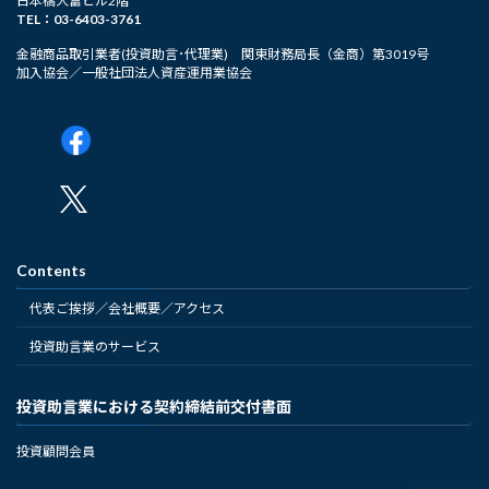
日本橋大富ビル2階
TEL：03-6403-3761
金融商品取引業者(投資助言･代理業) 関東財務局長（金商）第3019号
加入協会／一般社団法人資産運用業協会
Contents
代表ご挨拶／会社概要／アクセス
投資助言業のサービス
投資助言業における契約締結前交付書面
投資顧問会員