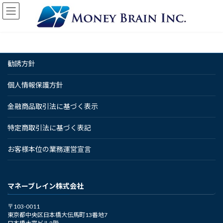
コ
ナ
ン
ビ
テ
ゲ
ン
ー
ツ
シ
へ
ョ
勧誘方針
ス
ン
キ
に
ッ
移
個人情報保護方針
プ
動
金融商品取引法に基づく表示
特定商取引法に基づく表記
お客様本位の業務運営宣言
マネーブレイン株式会社
〒103-0011
東京都中央区日本橋大伝馬町13番地7