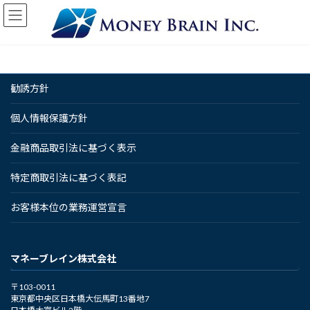
コ
ナ
ン
ビ
テ
ゲ
ン
ー
ツ
シ
へ
ョ
勧誘方針
ス
ン
キ
に
ッ
移
個人情報保護方針
プ
動
金融商品取引法に基づく表示
特定商取引法に基づく表記
お客様本位の業務運営宣言
マネーブレイン株式会社
〒103-0011
東京都中央区日本橋大伝馬町13番地7