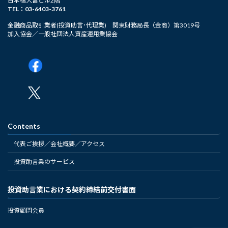
日本橋大富ビル2階
TEL：03-6403-3761
金融商品取引業者(投資助言･代理業) 関東財務局長（金商）第3019号
加入協会／一般社団法人資産運用業協会
Contents
代表ご挨拶／会社概要／アクセス
投資助言業のサービス
投資助言業における契約締結前交付書面
投資顧問会員