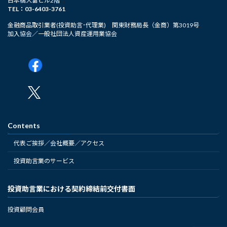
日本橋大富ビル2階
TEL：03-6403-3761
金融商品取引業者(投資助言･代理業) 関東財務局長（金商）第3019号
加入協会／一般社団法人資産運用業協会
Contents
代表ご挨拶／会社概要／アクセス
投資助言業のサービス
投資助言業における契約締結前交付書面
投資顧問会員