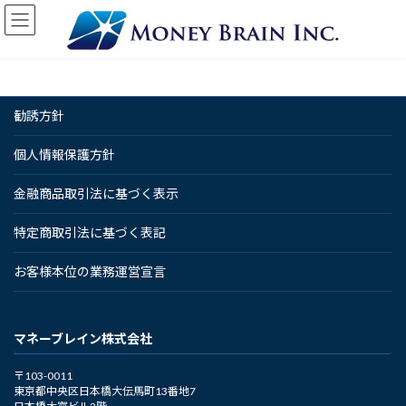
コ
ナ
ン
ビ
テ
ゲ
ン
ー
ツ
シ
へ
ョ
勧誘方針
ス
ン
キ
に
ッ
移
個人情報保護方針
プ
動
金融商品取引法に基づく表示
特定商取引法に基づく表記
お客様本位の業務運営宣言
マネーブレイン株式会社
〒103-0011
東京都中央区日本橋大伝馬町13番地7