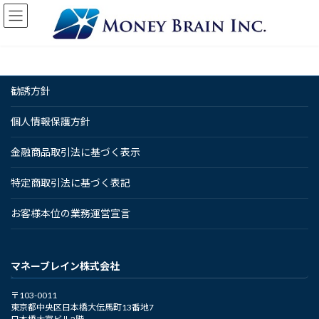
コ
ナ
ン
ビ
テ
ゲ
ン
ー
ツ
シ
へ
ョ
勧誘方針
ス
ン
キ
に
ッ
移
個人情報保護方針
プ
動
金融商品取引法に基づく表示
特定商取引法に基づく表記
お客様本位の業務運営宣言
マネーブレイン株式会社
〒103-0011
東京都中央区日本橋大伝馬町13番地7