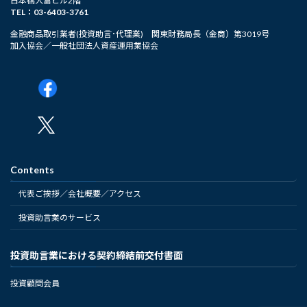
日本橋大富ビル2階
TEL：03-6403-3761
金融商品取引業者(投資助言･代理業) 関東財務局長（金商）第3019号
加入協会／一般社団法人資産運用業協会
Contents
代表ご挨拶／会社概要／アクセス
投資助言業のサービス
投資助言業における契約締結前交付書面
投資顧問会員