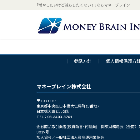
コ
ナ
｢増やしたいけど減らしたくない！｣ならマネーブレイン
ン
ビ
テ
ゲ
ン
ー
ツ
シ
へ
ョ
ス
ン
キ
に
勧誘方針
個人情報保護方
ッ
移
プ
動
マネーブレイン株式会社
〒103-0011
東京都中央区日本橋大伝馬町13番地7
日本橋大富ビル2階
TEL：03-6403-3761
金融商品取引業者(投資助言･代理業) 関東財務局長（金商）
3019号
加入協会／一般社団法人資産運用業協会