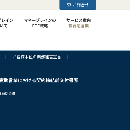
お問合せ
ブレイン
マネーブレインの
サービス案内
いて
ETF戦略
投資助言業
お客様本位の業務運営宣言
資助言業における契約締結前交付書面
資顧問会員