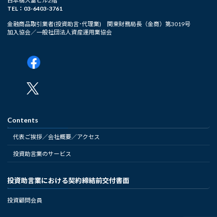
日本橋大富ビル2階
TEL：03-6403-3761
金融商品取引業者(投資助言･代理業) 関東財務局長（金商）第3019号
加入協会／一般社団法人資産運用業協会
Contents
代表ご挨拶／会社概要／アクセス
投資助言業のサービス
投資助言業における契約締結前交付書面
投資顧問会員