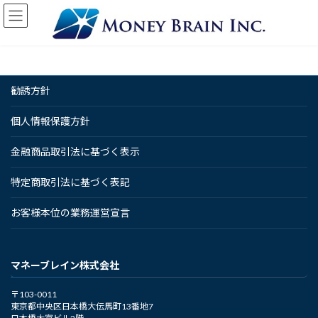
コ
ナ
ン
ビ
テ
ゲ
ン
ー
ツ
シ
へ
ョ
勧誘方針
ス
ン
キ
に
ッ
移
個人情報保護方針
プ
動
金融商品取引法に基づく表示
特定商取引法に基づく表記
お客様本位の業務運営宣言
マネーブレイン株式会社
〒103-0011
東京都中央区日本橋大伝馬町13番地7