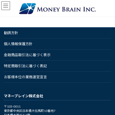
コ
ナ
ン
ビ
テ
ゲ
ン
ー
ツ
シ
へ
ョ
勧誘方針
ス
ン
キ
に
ッ
移
個人情報保護方針
プ
動
金融商品取引法に基づく表示
特定商取引法に基づく表記
お客様本位の業務運営宣言
マネーブレイン株式会社
〒103-0011
東京都中央区日本橋大伝馬町13番地7