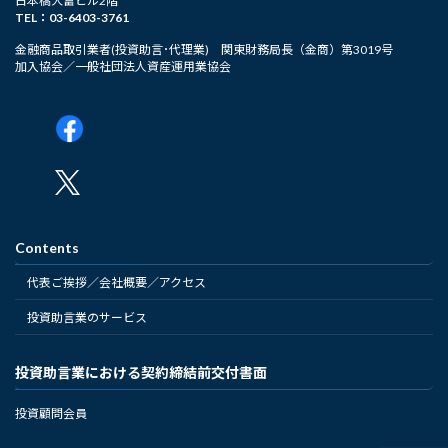
日本橋大富ビル2階
TEL：03-6403-3761
金融商品取引業者(投資助言･代理業) 関東財務局長（金商）第3019号
加入協会／一般社団法人資産運用業協会
Contents
代表ご挨拶／会社概要／アクセス
投資助言業のサービス
投資助言業における契約締結前交付書面
投資顧問会員