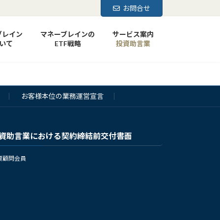
お問合せ
ブレイン
マネーブレインの
サービス案内
いて
ETF戦略
投資助言業
お客様本位の業務運営宣言
資助言業における契約締結前交付書面
資顧問会員