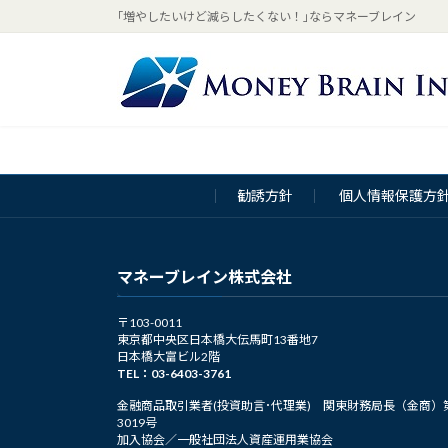
コ
ナ
｢増やしたいけど減らしたくない！｣ならマネーブレイン
ン
ビ
テ
ゲ
ン
ー
ツ
シ
へ
ョ
ス
ン
キ
に
勧誘方針
個人情報保護方
ッ
移
プ
動
マネーブレイン株式会社
〒103-0011
東京都中央区日本橋大伝馬町13番地7
日本橋大富ビル2階
TEL：03-6403-3761
金融商品取引業者(投資助言･代理業) 関東財務局長（金商）
3019号
加入協会／一般社団法人資産運用業協会