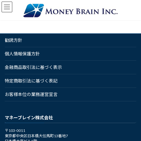
コ
ナ
ン
ビ
テ
ゲ
ン
ー
ツ
シ
へ
ョ
勧誘方針
ス
ン
キ
に
ッ
移
個人情報保護方針
プ
動
金融商品取引法に基づく表示
特定商取引法に基づく表記
お客様本位の業務運営宣言
マネーブレイン株式会社
〒103-0011
東京都中央区日本橋大伝馬町13番地7