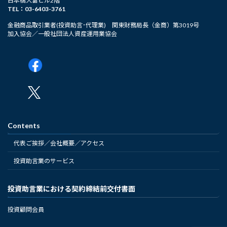
日本橋大富ビル2階
TEL：03-6403-3761
金融商品取引業者(投資助言･代理業) 関東財務局長（金商）第3019号
加入協会／一般社団法人資産運用業協会
Contents
代表ご挨拶／会社概要／アクセス
投資助言業のサービス
投資助言業における契約締結前交付書面
投資顧問会員