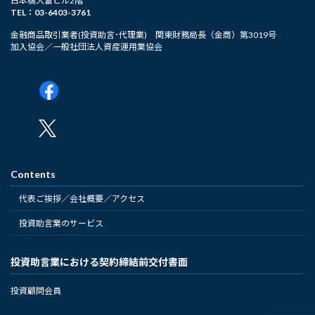
日本橋大富ビル2階
TEL：03-6403-3761
金融商品取引業者(投資助言･代理業) 関東財務局長（金商）第3019号
加入協会／一般社団法人資産運用業協会
Contents
代表ご挨拶／会社概要／アクセス
投資助言業のサービス
投資助言業における契約締結前交付書面
投資顧問会員