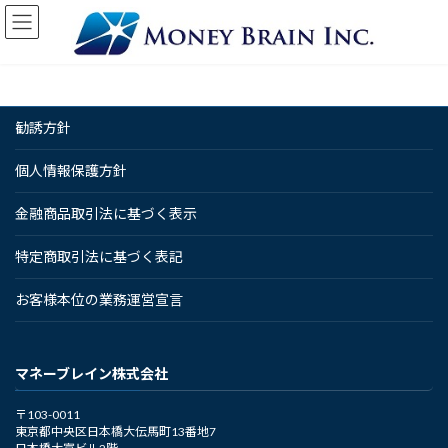
コ
ナ
ン
ビ
テ
ゲ
ン
ー
ツ
シ
へ
ョ
勧誘方針
ス
ン
キ
に
ッ
移
個人情報保護方針
プ
動
金融商品取引法に基づく表示
特定商取引法に基づく表記
お客様本位の業務運営宣言
マネーブレイン株式会社
〒103-0011
東京都中央区日本橋大伝馬町13番地7