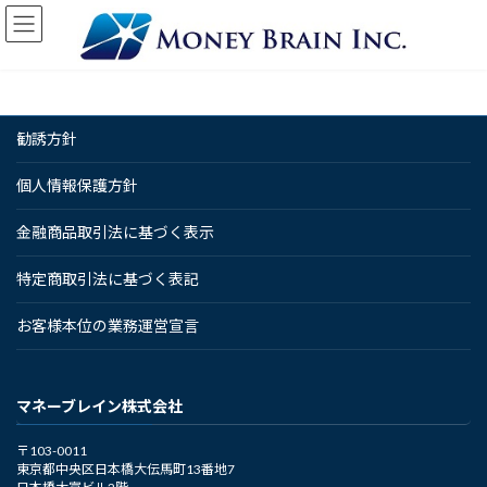
コ
ナ
ン
ビ
テ
ゲ
ン
ー
ツ
シ
へ
ョ
勧誘方針
ス
ン
キ
に
ッ
移
個人情報保護方針
プ
動
金融商品取引法に基づく表示
特定商取引法に基づく表記
お客様本位の業務運営宣言
マネーブレイン株式会社
〒103-0011
東京都中央区日本橋大伝馬町13番地7