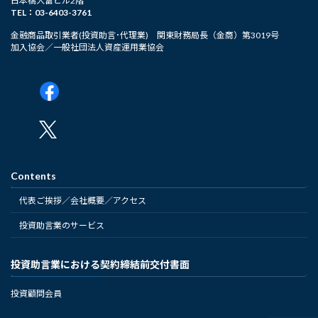
日本橋大富ビル2階
TEL：03-6403-3761
金融商品取引業者(投資助言･代理業) 関東財務局長（金商）第3019号
加入協会／一般社団法人資産運用業協会
Contents
代表ご挨拶／会社概要／アクセス
投資助言業のサービス
投資助言業における契約締結前交付書面
投資顧問会員