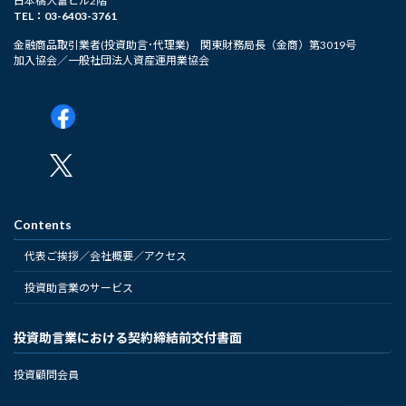
日本橋大富ビル2階
TEL：03-6403-3761
金融商品取引業者(投資助言･代理業) 関東財務局長（金商）第3019号
加入協会／一般社団法人資産運用業協会
Contents
代表ご挨拶／会社概要／アクセス
投資助言業のサービス
投資助言業における契約締結前交付書面
投資顧問会員