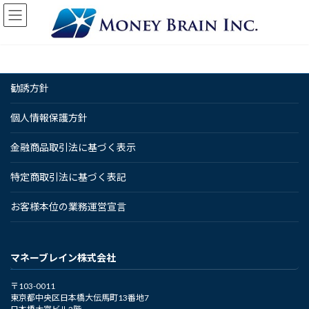
コ
ナ
ン
ビ
テ
ゲ
ン
ー
ツ
シ
へ
ョ
勧誘方針
ス
ン
キ
に
ッ
移
個人情報保護方針
プ
動
金融商品取引法に基づく表示
特定商取引法に基づく表記
お客様本位の業務運営宣言
マネーブレイン株式会社
〒103-0011
東京都中央区日本橋大伝馬町13番地7