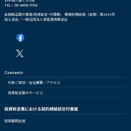
日本橋大富ビル2階
TEL：03-6403-3761
金融商品取引業者(投資助言･代理業) 関東財務局長（金商）第3019号
加入協会／一般社団法人資産運用業協会
Contents
代表ご挨拶／会社概要／アクセス
投資助言業のサービス
投資助言業における契約締結前交付書面
投資顧問会員