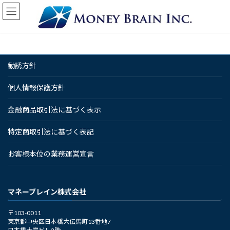
コ
ナ
ン
ビ
テ
ゲ
ン
ー
ツ
シ
へ
ョ
勧誘方針
ス
ン
キ
に
ッ
移
個人情報保護方針
プ
動
金融商品取引法に基づく表示
特定商取引法に基づく表記
お客様本位の業務運営宣言
マネーブレイン株式会社
〒103-0011
東京都中央区日本橋大伝馬町13番地7