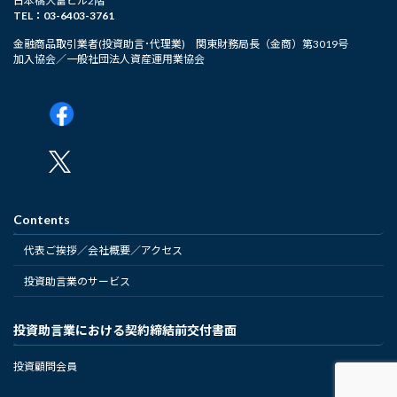
日本橋大富ビル2階
TEL：03-6403-3761
金融商品取引業者(投資助言･代理業) 関東財務局長（金商）第3019号
加入協会／一般社団法人資産運用業協会
Contents
代表ご挨拶／会社概要／アクセス
投資助言業のサービス
投資助言業における契約締結前交付書面
投資顧問会員