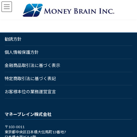
コ
ナ
ン
ビ
テ
ゲ
ン
ー
ツ
シ
へ
ョ
勧誘方針
ス
ン
キ
に
ッ
移
個人情報保護方針
プ
動
金融商品取引法に基づく表示
特定商取引法に基づく表記
お客様本位の業務運営宣言
マネーブレイン株式会社
〒103-0011
東京都中央区日本橋大伝馬町13番地7