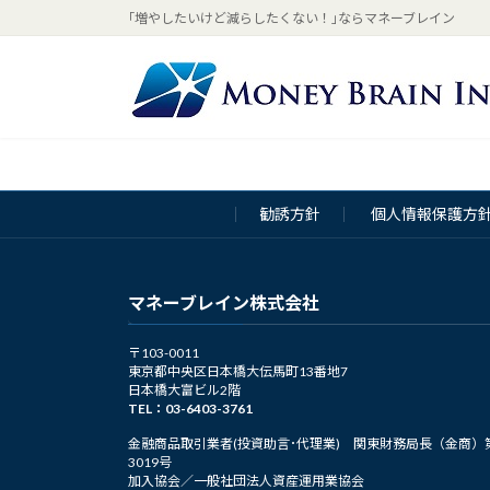
コ
ナ
｢増やしたいけど減らしたくない！｣ならマネーブレイン
ン
ビ
テ
ゲ
ン
ー
ツ
シ
へ
ョ
ス
ン
キ
に
勧誘方針
個人情報保護方
ッ
移
プ
動
マネーブレイン株式会社
〒103-0011
東京都中央区日本橋大伝馬町13番地7
日本橋大富ビル2階
TEL：03-6403-3761
金融商品取引業者(投資助言･代理業) 関東財務局長（金商）
3019号
加入協会／一般社団法人資産運用業協会