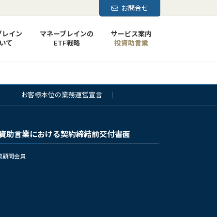
お問合せ
ブレイン
マネーブレインの
サービス案内
いて
ETF戦略
投資助言業
お客様本位の業務運営宣言
資助言業における契約締結前交付書面
資顧問会員