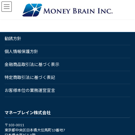
コ
ナ
ン
ビ
テ
ゲ
ン
ー
ツ
シ
へ
ョ
勧誘方針
ス
ン
キ
に
ッ
移
個人情報保護方針
プ
動
金融商品取引法に基づく表示
特定商取引法に基づく表記
お客様本位の業務運営宣言
マネーブレイン株式会社
〒103-0011
東京都中央区日本橋大伝馬町13番地7