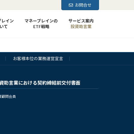
お問合せ
ブレイン
マネーブレインの
サービス案内
いて
ETF戦略
投資助言業
お客様本位の業務運営宣言
資助言業における契約締結前交付書面
資顧問会員