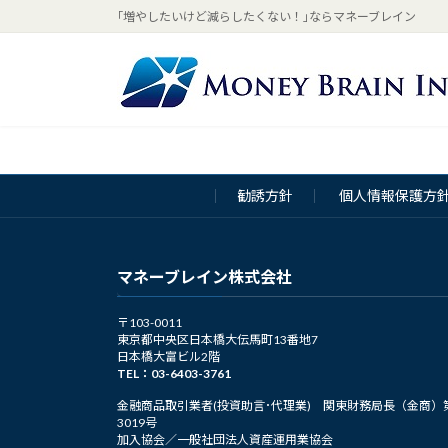
コ
ナ
｢増やしたいけど減らしたくない！｣ならマネーブレイン
ン
ビ
テ
ゲ
ン
ー
ツ
シ
へ
ョ
ス
ン
キ
に
勧誘方針
個人情報保護方
ッ
移
プ
動
マネーブレイン株式会社
〒103-0011
東京都中央区日本橋大伝馬町13番地7
日本橋大富ビル2階
TEL：03-6403-3761
金融商品取引業者(投資助言･代理業) 関東財務局長（金商）
3019号
加入協会／一般社団法人資産運用業協会