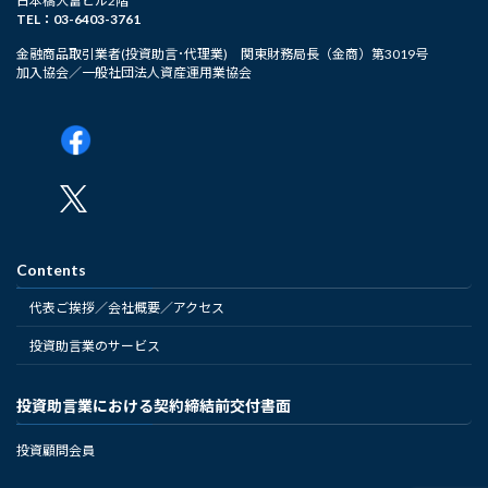
日本橋大富ビル2階
TEL：03-6403-3761
金融商品取引業者(投資助言･代理業) 関東財務局長（金商）第3019号
加入協会／一般社団法人資産運用業協会
Contents
代表ご挨拶／会社概要／アクセス
投資助言業のサービス
投資助言業における契約締結前交付書面
投資顧問会員