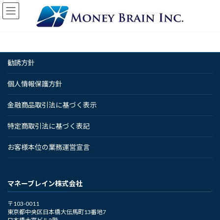
コ
ナ
ン
ビ
テ
ゲ
ン
ー
ツ
シ
へ
ョ
勧誘方針
ス
ン
キ
に
ッ
移
個人情報保護方針
プ
動
金融商品取引法に基づく表示
特定商取引法に基づく表記
お客様本位の業務運営宣言
マネーブレイン株式会社
〒103-0011
東京都中央区日本橋大伝馬町13番地7