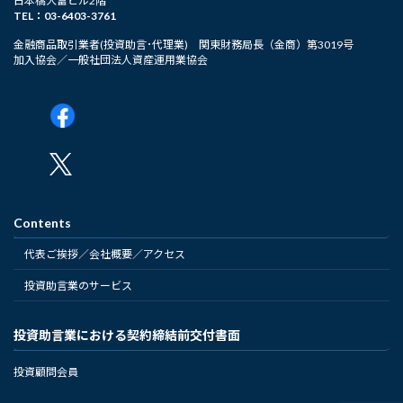
日本橋大富ビル2階
TEL：03-6403-3761
金融商品取引業者(投資助言･代理業) 関東財務局長（金商）第3019号
加入協会／一般社団法人資産運用業協会
Contents
代表ご挨拶／会社概要／アクセス
投資助言業のサービス
投資助言業における契約締結前交付書面
投資顧問会員