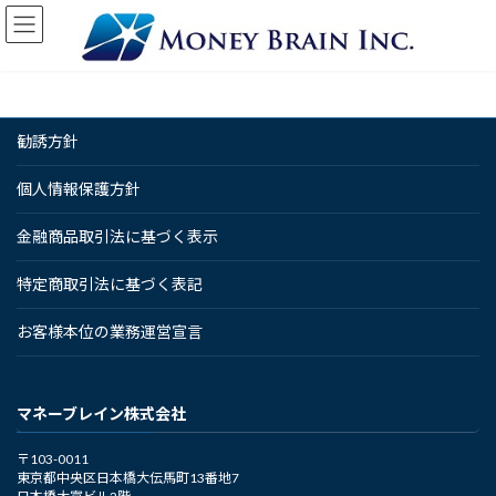
コ
ナ
ン
ビ
テ
ゲ
ン
ー
ツ
シ
へ
ョ
勧誘方針
ス
ン
キ
に
ッ
移
個人情報保護方針
プ
動
金融商品取引法に基づく表示
特定商取引法に基づく表記
お客様本位の業務運営宣言
マネーブレイン株式会社
〒103-0011
東京都中央区日本橋大伝馬町13番地7