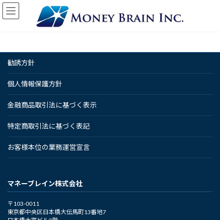
コ
ナ
ン
ビ
テ
ゲ
ン
ー
ツ
シ
へ
ョ
勧誘方針
ス
ン
キ
に
ッ
移
個人情報保護方針
プ
動
金融商品取引法に基づく表示
特定商取引法に基づく表記
お客様本位の業務運営宣言
マネーブレイン株式会社
〒103-0011
東京都中央区日本橋大伝馬町13番地7