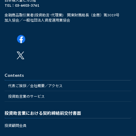
日本橋大富ビル2階
TEL：03-6403-3761
金融商品取引業者(投資助言･代理業) 関東財務局長（金商）第3019号
加入協会／一般社団法人資産運用業協会
Contents
代表ご挨拶／会社概要／アクセス
投資助言業のサービス
投資助言業における契約締結前交付書面
投資顧問会員