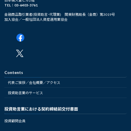
日本橋大富ビル2階
TEL：03-6403-3761
金融商品取引業者(投資助言･代理業) 関東財務局長（金商）第3019号
加入協会／一般社団法人資産運用業協会
Contents
代表ご挨拶／会社概要／アクセス
投資助言業のサービス
投資助言業における契約締結前交付書面
投資顧問会員