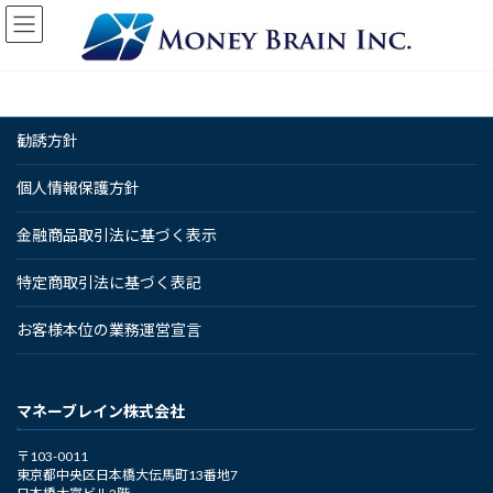
コ
ナ
ン
ビ
テ
ゲ
ン
ー
ツ
シ
へ
ョ
勧誘方針
ス
ン
キ
に
ッ
移
個人情報保護方針
プ
動
金融商品取引法に基づく表示
特定商取引法に基づく表記
お客様本位の業務運営宣言
マネーブレイン株式会社
〒103-0011
東京都中央区日本橋大伝馬町13番地7