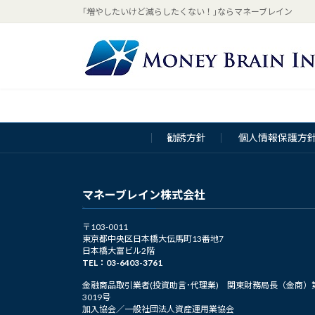
コ
ナ
｢増やしたいけど減らしたくない！｣ならマネーブレイン
ン
ビ
テ
ゲ
ン
ー
ツ
シ
へ
ョ
ス
ン
キ
に
勧誘方針
個人情報保護方
ッ
移
プ
動
マネーブレイン株式会社
〒103-0011
東京都中央区日本橋大伝馬町13番地7
日本橋大富ビル2階
TEL：03-6403-3761
金融商品取引業者(投資助言･代理業) 関東財務局長（金商）
3019号
加入協会／一般社団法人資産運用業協会