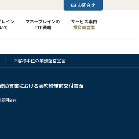
お問合せ
ブレイン
マネーブレインの
サービス案内
いて
ETF戦略
投資助言業
お客様本位の業務運営宣言
資助言業における契約締結前交付書面
資顧問会員