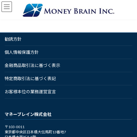
コ
ナ
ン
ビ
テ
ゲ
ン
ー
ツ
シ
へ
ョ
勧誘方針
ス
ン
キ
に
ッ
移
個人情報保護方針
プ
動
金融商品取引法に基づく表示
特定商取引法に基づく表記
お客様本位の業務運営宣言
マネーブレイン株式会社
〒103-0011
東京都中央区日本橋大伝馬町13番地7