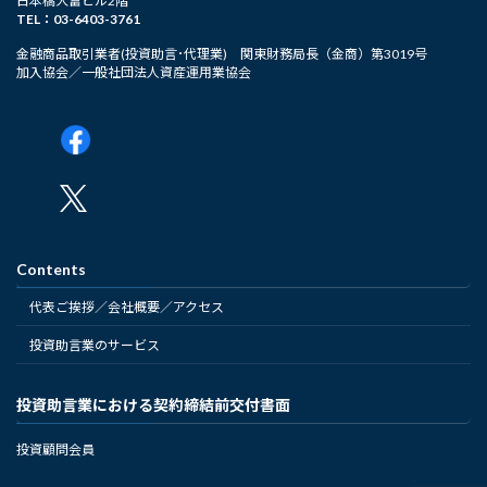
日本橋大富ビル2階
TEL：03-6403-3761
金融商品取引業者(投資助言･代理業) 関東財務局長（金商）第3019号
加入協会／一般社団法人資産運用業協会
Contents
代表ご挨拶／会社概要／アクセス
投資助言業のサービス
投資助言業における契約締結前交付書面
投資顧問会員