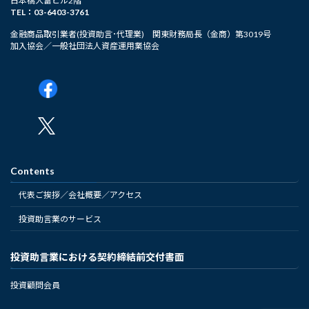
日本橋大富ビル2階
TEL：03-6403-3761
金融商品取引業者(投資助言･代理業) 関東財務局長（金商）第3019号
加入協会／一般社団法人資産運用業協会
Contents
代表ご挨拶／会社概要／アクセス
投資助言業のサービス
投資助言業における契約締結前交付書面
投資顧問会員