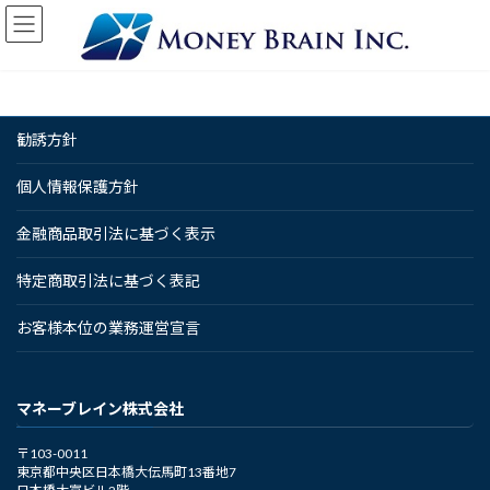
コ
ナ
ン
ビ
テ
ゲ
ン
ー
ツ
シ
へ
ョ
勧誘方針
ス
ン
キ
に
ッ
移
個人情報保護方針
プ
動
金融商品取引法に基づく表示
特定商取引法に基づく表記
お客様本位の業務運営宣言
マネーブレイン株式会社
〒103-0011
東京都中央区日本橋大伝馬町13番地7